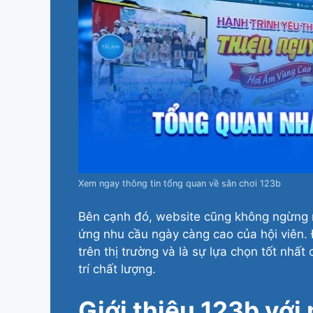
Xem ngay thông tin tổng quan về sân chơi 123b
Bên cạnh đó, website cũng không ngừng n
ứng nhu cầu ngày càng cao của hội viên. 
trên thị trường và là sự lựa chọn tốt nhất
trí chất lượng.
Giới thiệu 123b vớ