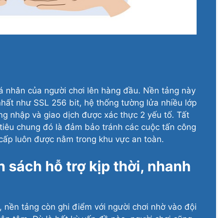
cá nhân của người chơi lên hàng đầu. Nền tảng này
hất như SSL 256 bit, hệ thống tường lửa nhiều lớp
ăng nhập và giao dịch được xác thực 2 yếu tố. Tất
iêu chung đó là đảm bảo tránh các cuộc tấn công
 cấp luôn được nằm trong khu vực an toàn.
h sách hỗ trợ kịp thời, nhanh
, nền tảng còn ghi điểm với người chơi nhờ vào đội