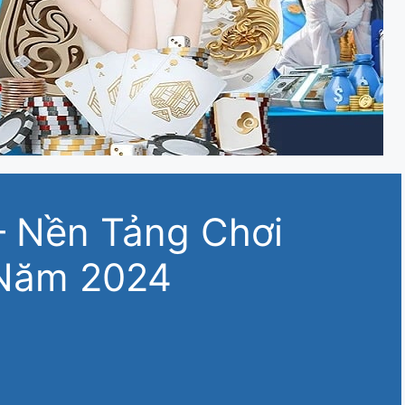
– Nền Tảng Chơi
Năm 2024