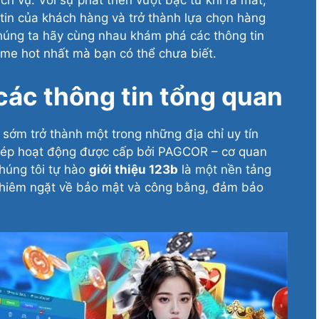
ch vụ. Với sự phát triển vượt bậc từ khi ra mắt,
tin của khách hàng và trở thành lựa chọn hàng
y chúng ta hãy cùng nhau khám phá các thông tin
ame hot nhất mà bạn có thể chưa biết.
 các thông tin tổng quan
sớm trở thành một trong những địa chỉ uy tín
y phép hoạt động được cấp bởi PAGCOR – cơ quan
Chúng tôi tự hào
giới thiệu 123b
là một nền tảng
nghiêm ngặt về bảo mật và công bằng, đảm bảo