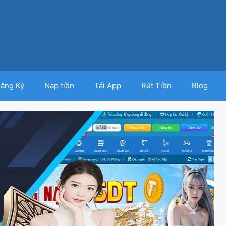
ăng Ký
Nạp tiền
Tải App
Rút Tiền
Blog