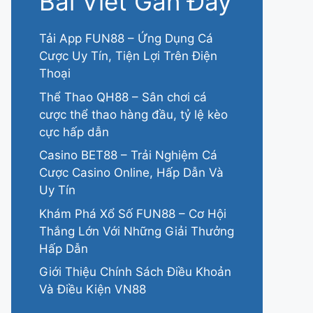
Bài Viết Gần Đây
Tải App FUN88 – Ứng Dụng Cá
Cược Uy Tín, Tiện Lợi Trên Điện
Thoại
Thể Thao QH88 – Sân chơi cá
cược thể thao hàng đầu, tỷ lệ kèo
cực hấp dẫn
Casino BET88 – Trải Nghiệm Cá
Cược Casino Online, Hấp Dẫn Và
Uy Tín
Khám Phá Xổ Số FUN88 – Cơ Hội
Thắng Lớn Với Những Giải Thưởng
Hấp Dẫn
Giới Thiệu Chính Sách Điều Khoản
Và Điều Kiện VN88