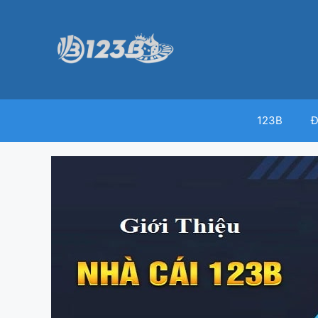
Chuyển
đến
nội
dung
123B
Đ