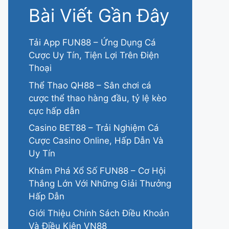
Bài Viết Gần Đây
Tải App FUN88 – Ứng Dụng Cá
Cược Uy Tín, Tiện Lợi Trên Điện
Thoại
Thể Thao QH88 – Sân chơi cá
cược thể thao hàng đầu, tỷ lệ kèo
cực hấp dẫn
Casino BET88 – Trải Nghiệm Cá
Cược Casino Online, Hấp Dẫn Và
Uy Tín
Khám Phá Xổ Số FUN88 – Cơ Hội
Thắng Lớn Với Những Giải Thưởng
Hấp Dẫn
Giới Thiệu Chính Sách Điều Khoản
Và Điều Kiện VN88