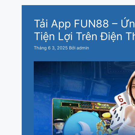
Tải App FUN88 – Ứn
Tiện Lợi Trên Điện T
Tháng 6 3, 2025
Bởi
admin