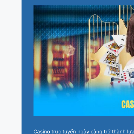
Casino trực tuyến ngày càng trở thành lự