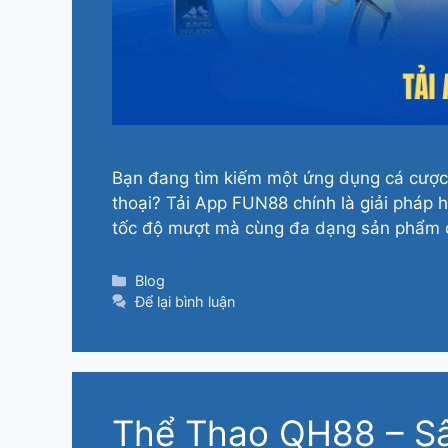
Bạn đang tìm kiếm một ứng dụng cá cược uy
thoại? Tải App FUN88 chính là giải pháp 
tốc độ mượt mà cùng đa dạng sản phẩm c
Danh
Blog
mục
Để lại bình luận
Thể Thao QH88 – Sâ