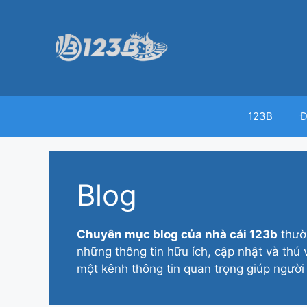
Chuyển
đến
nội
dung
123B
Đ
Blog
Chuyên mục blog của nhà cái 123b
thườn
những thông tin hữu ích, cập nhật và thú v
một kênh thông tin quan trọng giúp người