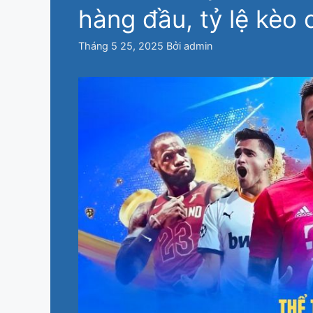
hàng đầu, tỷ lệ kèo
Tháng 5 25, 2025
Bởi
admin