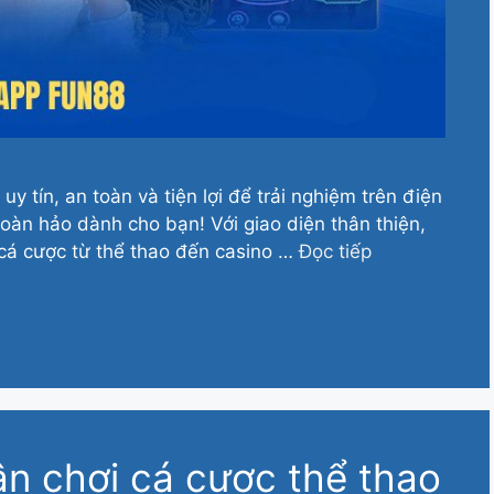
 tín, an toàn và tiện lợi để trải nghiệm trên điện
hoàn hảo dành cho bạn! Với giao diện thân thiện,
á cược từ thể thao đến casino …
Đọc tiếp
n chơi cá cược thể thao