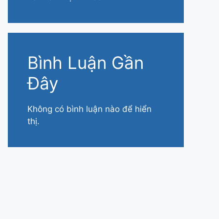
Bình Luận Gần
Đây
Không có bình luận nào để hiển
thị.